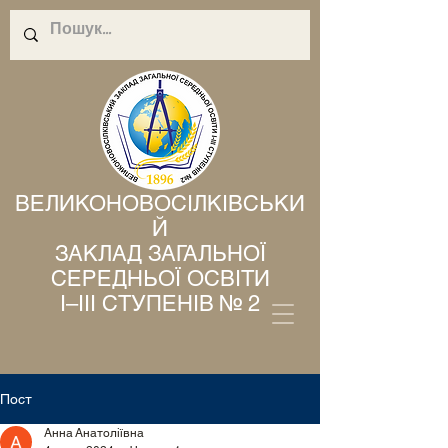
ВЕЛИКОНОВОСІЛКІВСЬКИ
Й
ЗАКЛАД ЗАГАЛЬНОЇ
СЕРЕДНЬОЇ ОСВІТИ
І–ІІІ СТУПЕНІВ № 2
Пост
Анна Анатоліївна