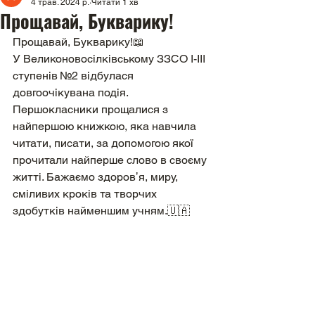
4 трав. 2024 р.
Читати 1 хв
Прощавай, Букварику!
Прощавай, Букварику!📖
У Великоновосілківському ЗЗСО І-ІІІ 
ступенів №2 відбулася 
довгоочікувана подія. 
Першокласники прощалися з 
найпершою книжкою, яка навчила 
читати, писати, за допомогою якої 
прочитали найперше слово в своєму 
житті. Бажаємо здоровʼя, миру,  
сміливих кроків та творчих 
здобутків найменшим учням.🇺🇦