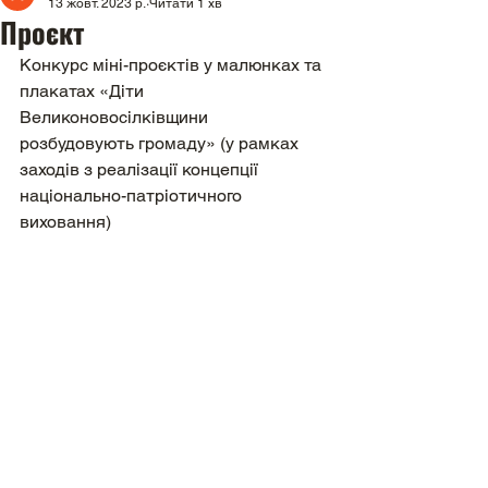
13 жовт. 2023 р.
Читати 1 хв
Проєкт
Конкурс міні-проєктів у малюнках та 
плакатах «Діти 
Великоновосілківщини 
розбудовують громаду» (у рамках 
заходів з реалізації концепції 
національно-патріотичного 
виховання)