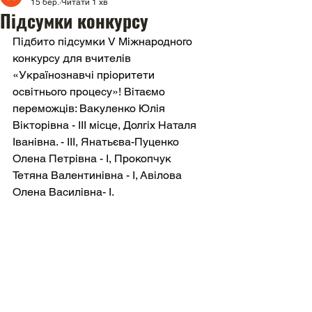
15 бер.
Читати 1 хв
Підсумки конкурсу
Підбито підсумки V Міжнародного 
конкурсу для вчителів 
«Українознавчі пріоритети 
освітнього процесу»! Вітаємо 
переможців: Вакуленко Юлія 
Вікторівна - ІІІ місце, Долгіх Наталя 
Іванівна. - ІІІ, Янатьєва-Пуценко 
Олена Петрівна - І, Прокопчук 
Тетяна Валентинівна - І, Авілова 
Олена Василівна- І.