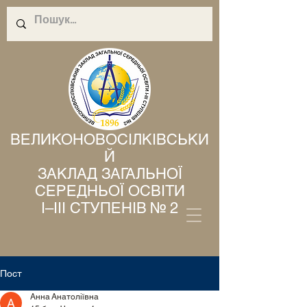
ВЕЛИКОНОВОСІЛКІВСЬКИ
Й
ЗАКЛАД ЗАГАЛЬНОЇ
СЕРЕДНЬОЇ ОСВІТИ
І–ІІІ СТУПЕНІВ № 2
Пост
Анна Анатоліївна