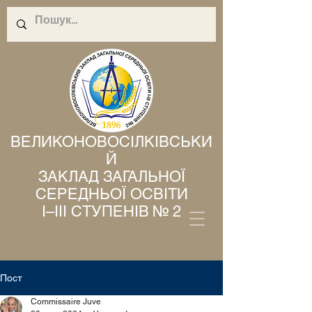
ВЕЛИКОНОВОСІЛКІВСЬКИ
Й
ЗАКЛАД ЗАГАЛЬНОЇ
СЕРЕДНЬОЇ ОСВІТИ
І–ІІІ СТУПЕНІВ № 2
Пост
Commissaire Juve