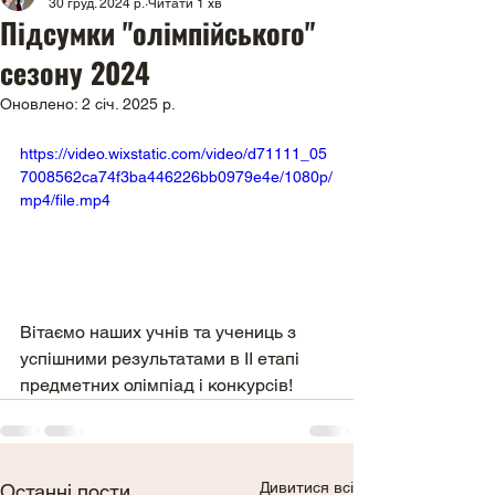
30 груд. 2024 р.
Читати 1 хв
Підсумки "олімпійського"
сезону 2024
Оновлено:
2 січ. 2025 р.
https://video.wixstatic.com/video/d71111_05
7008562ca74f3ba446226bb0979e4e/1080p/
mp4/file.mp4
Вітаємо наших учнів та учениць з 
успішними результатами в ІІ етапі 
предметних олімпіад і конкурсів!
Дивитися всі
Останні пости