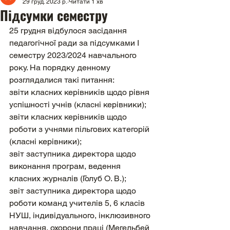
29 груд. 2023 р.
Читати 1 хв
Підсумки семестру
25 грудня відбулося засідання 
педагогічної ради за підсумками І 
семестру 2023/2024 навчального 
року. На порядку денному 
розглядалися такі питання: 
звіти класних керівників щодо рівня 
успішності учнів (класні керівники);
звіти класних керівників щодо 
роботи з учнями пільгових категорій 
(класні керівники);
звіт заступника директора щодо 
виконання програм, ведення 
класних журналів (Голуб О. В.);
звіт заступника директора щодо 
роботи команд учителів 5, 6 класів 
НУШ, індивідуального, інклюзивного 
навчання, охорони праці (Мегельбей 