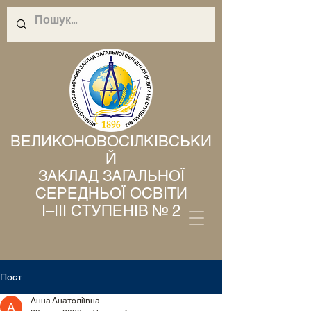
ВЕЛИКОНОВОСІЛКІВСЬКИ
Й
ЗАКЛАД ЗАГАЛЬНОЇ
СЕРЕДНЬОЇ ОСВІТИ
І–ІІІ СТУПЕНІВ № 2
Пост
Анна Анатоліївна