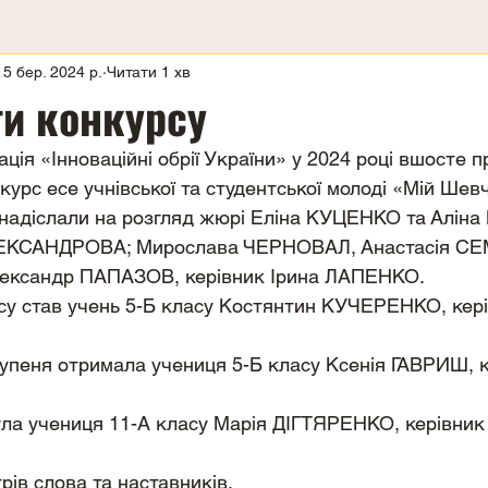
15 бер. 2024 р.
Читати 1 хв
ти конкурсу
ція «Інноваційні обрії України» у 2024 році вшосте п
курс есе учнівської та студентської молоді «Мій Шев
и надіслали на розгляд жюрі Еліна КУЦЕНКО та Алін
ЛЕКСАНДРОВА; Мирослава ЧЕРНОВАЛ, Анастасія С
ександр ПАПАЗОВ, керівник Ірина ЛАПЕНКО.
су став учень 5-Б класу Костянтин КУЧЕРЕНКО, кері
упеня отримала учениця 5-Б класу Ксенія ГАВРИШ, к
ула учениця 11-А класу Марія ДІГТЯРЕНКО, керівник
рів слова та наставників.