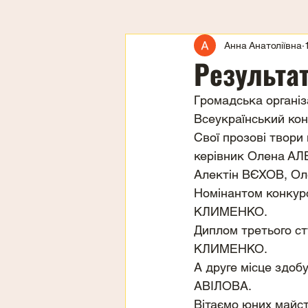
Анна Анатоліївна
Результа
Громадська організа
Всеукраїнський кон
Свої прозові твор
керівник Олена А
Алектін ВЄХОВ, Ол
Номінантом конкур
КЛИМЕНКО.
Диплом третього ст
КЛИМЕНКО.
А друге місце здоб
АВІЛОВА.
Вітаємо юних майст