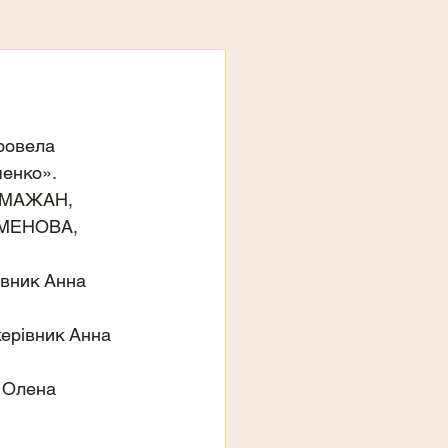
ровела 
ченко».
а МАЖАН, 
ЕМЕНОВА, 
вник Анна 
ерівник Анна 
 Олена 