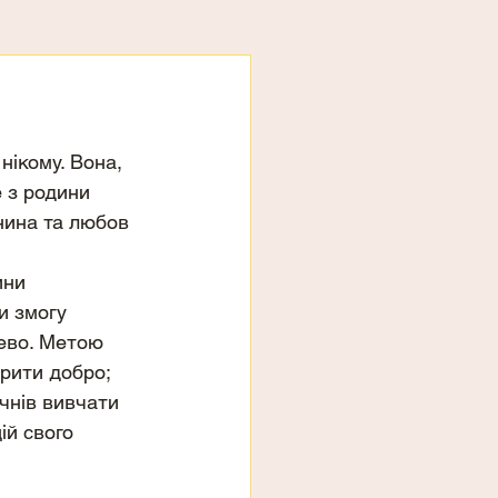
нікому. Вона, 
 з родини 
нина та любов 
ини 
и змогу 
рево. Метою 
рити добро; 
чнів вивчати 
ій свого 