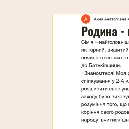
Анна Анатоліївна
Родина - 
Сім'я – найголовніш
як гарний, вишитий 
починається життя 
до Батьківщини.
«Знайомтеся! Моя р
спілкування у 2-А к
розширити своє уяв
заходу було вихову
розуміння того, що
коріння свого родово
народу; вчитися цін