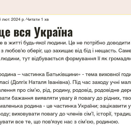
4 лют. 2024 р.
Читати 1 хв
це вся Україна
е в житті будь-якої людини. Це не потрібно доводити 
з любов'ю оберіг, що захищає від бід і нещасть. Саме
людини, тут відбувається формування її як громадя
одина – частинка Батьківщини» - тема виховної год
ласі (Долгіх Наталя Іванівна). Під час заходу учні мал
лення про сім’ю, рід, родину, родовід, родовідне де
вати бажання виявляти увагу й повагу до рідних, тво
 маленька родина - це частинка України; зацікавити у
ду; виховувати повагу до членів сім’ї, історії, традиц
увати все те, що пов'язує нас з сім’єю, родиною.