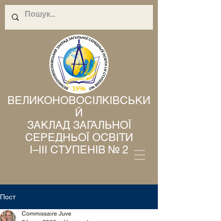
ВЕЛИКОНОВОСІЛКІВСЬКИ
Й
ЗАКЛАД ЗАГАЛЬНОЇ
СЕРЕДНЬОЇ ОСВІТИ
І–ІІІ СТУПЕНІВ № 2
Пост
Commissaire Juve