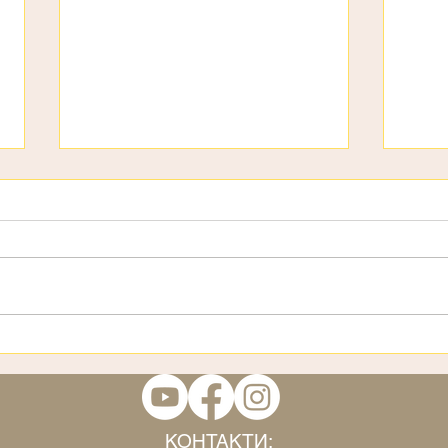
День дітей
3 ст
КОНТАКТИ: