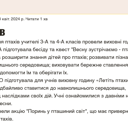
8 квіт. 2024 р.
Читати 1 хв
ів
 птахів учителі 3-А та 4-А класів провели виховні го
дготувала бесіду та квест "Весну зустрічаємо - птах
 розширити знання дітей про птахів; розвивати пізна
ишнього середовища; виховувати бережне ставлення
допомогти їм та оберігати їх.
ідготувала для учнів виховну годину «Летіть птахи 
 дбайливо ставитися до навколишнього середовища, 
наслідками своїх дій. Учні ознайомилися з давніми 
есни.
вели акцію "Поринь у пташиний світ", що має приверн
тахів.