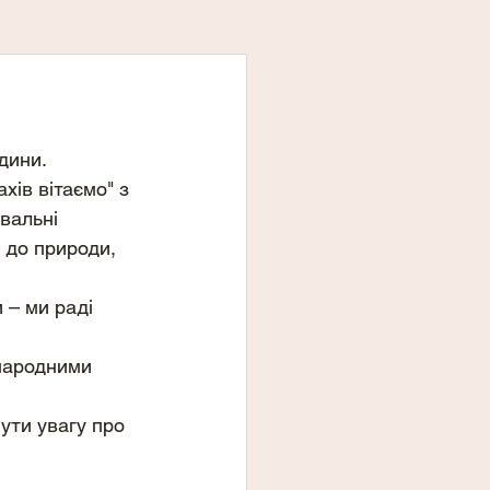
дини.
ів вітаємо" з 
вальні 
 до природи, 
– ми раді 
народними 
ути увагу про 