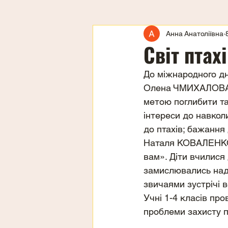
Анна Анатоліївна
Світ птах
До міжнародного дня
Олена ЧМИХАЛОВА пі
метою поглибити та
інтереси до навкол
до птахів; бажання 
Наталя КОВАЛЕНКО п
вам». Діти вчилися
замислювались над 
звичаями зустрічі в
Учні 1-4 класів про
проблеми захисту п