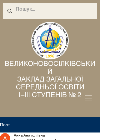
ВЕЛИКОНОВОСІЛКІВСЬКИ
Й
ЗАКЛАД ЗАГАЛЬНОЇ
СЕРЕДНЬОЇ ОСВІТИ
І–ІІІ СТУПЕНІВ № 2
Пост
Анна Анатоліївна