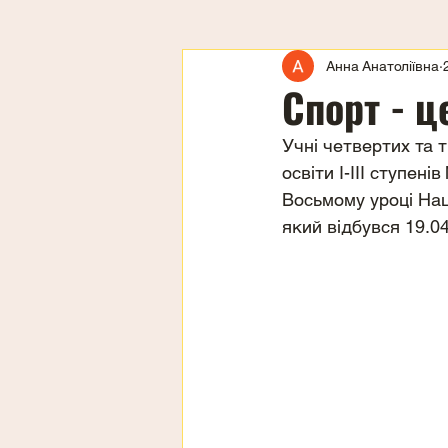
Анна Анатоліївна
Спорт - ц
Учні четвертих та т
освіти І-ІІІ ступен
Восьмому уроці Нац
який відбувся 19.0