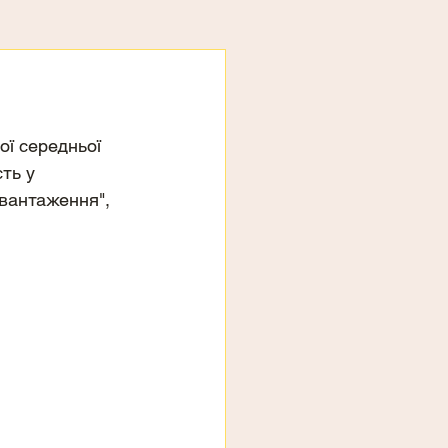
ої середньої 
ть у 
вантаження", 