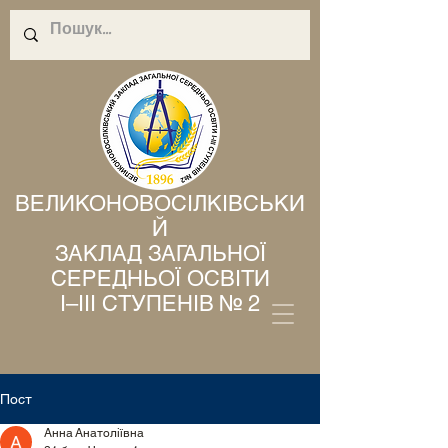
ВЕЛИКОНОВОСІЛКІВСЬКИ
Й
ЗАКЛАД ЗАГАЛЬНОЇ
СЕРЕДНЬОЇ ОСВІТИ
І–ІІІ СТУПЕНІВ № 2
Пост
Анна Анатоліївна