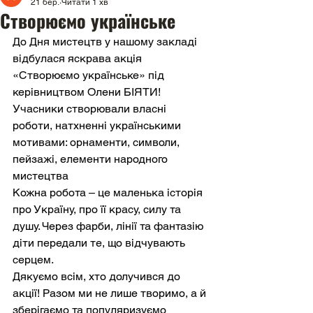
21 бер.
Читати 1 хв
Створюємо українське
До Дня мистецтв у нашому закладі 
відбулася яскрава акція 
«Створюємо українське» під 
керівництвом Олени БІЯТИ!
Учасники створювали власні 
роботи, натхненні українськими 
мотивами: орнаменти, символи, 
пейзажі, елементи народного 
мистецтва
Кожна робота – це маленька історія 
про Україну, про її красу, силу та 
душу. Через фарби, лінії та фантазію 
діти передали те, що відчувають 
серцем.
Дякуємо всім, хто долучився до 
акції! Разом ми не лише творимо, а й 
зберігаємо та популяризуємо 