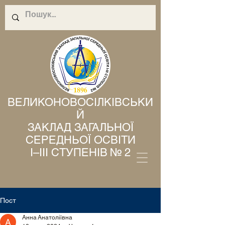
ВЕЛИКОНОВОСІЛКІВСЬКИ
Й
ЗАКЛАД ЗАГАЛЬНОЇ
СЕРЕДНЬОЇ ОСВІТИ
І–ІІІ СТУПЕНІВ № 2
Пост
Анна Анатоліївна