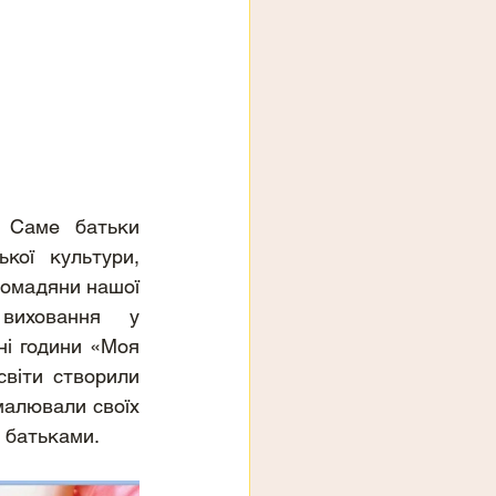
 Саме батьки 
ої культури, 
ромадяни нашої 
иховання у 
і години «Моя 
віти створили 
малювали своїх 
з батьками.