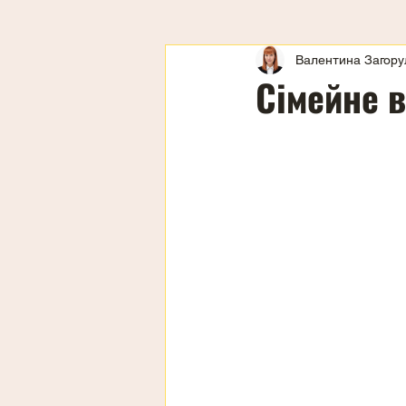
Валентина Загору
Сімейне 