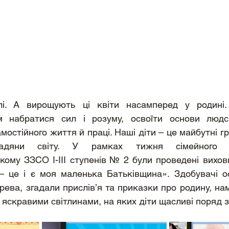
лі. А вирощують ці квіти насамперед у родині.
 набратися сил і розуму, освоїти основи людськ
мостійного життя й праці. Наші діти – це майбутні г
адяни світу. У рамках тижня сімейного в
кому ЗЗСО І-ІІІ ступенів № 2 були проведені виховн
 – це і є моя маленька Батьківщина». Здобувачі ос
ерева, згадали прислів’я та приказки про родину, на
я яскравими світлинами, на яких діти щасливі поряд 