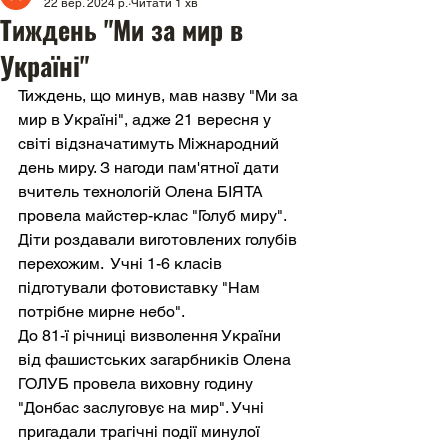
22 вер. 2024 р.
Читати 1 хв
Тиждень "Ми за мир в
Україні"
Тиждень, що минув, мав назву "Ми за 
мир в Україні", адже 21 вересня у 
світі відзначатимуть Міжнародний 
день миру. З нагоди пам'ятної дати 
вчитель технологій Олена БІЯТА 
провела майстер-клас "Голуб миру". 
Діти роздавали виготовлених голубів 
перехожим.  Учні 1-6 класів 
підготували фотовиставку "Нам 
потрібне мирне небо". 
До 81-ї річниці визволення України 
від фашистських загарбників Олена 
ГОЛУБ провела виховну годину 
"Донбас заслуговує на мир". Учні 
пригадали трагічні події минулої 