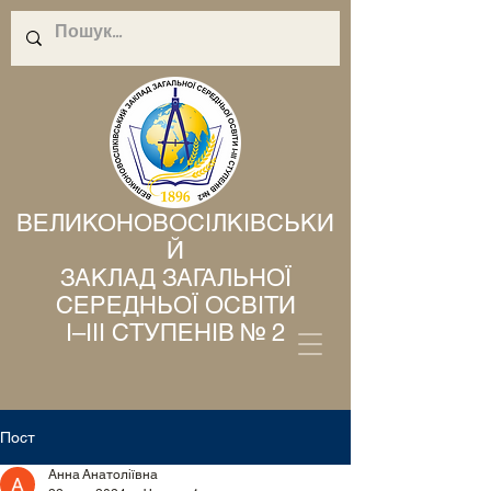
ВЕЛИКОНОВОСІЛКІВСЬКИ
Й
ЗАКЛАД ЗАГАЛЬНОЇ
СЕРЕДНЬОЇ ОСВІТИ
І–ІІІ СТУПЕНІВ № 2
Пост
Анна Анатоліївна