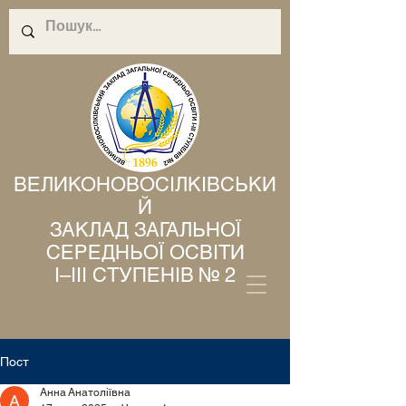
ВЕЛИКОНОВОСІЛКІВСЬКИ
Й
ЗАКЛАД ЗАГАЛЬНОЇ
СЕРЕДНЬОЇ ОСВІТИ
І–ІІІ СТУПЕНІВ № 2
Пост
Анна Анатоліївна