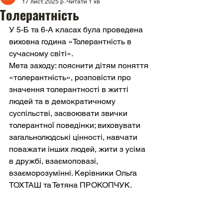
17 лист. 2025 р.
Читати 1 хв
Толерантність
У 5-Б та 6-А класах була проведена 
виховна година «Толерантність в 
сучасному світі».
Мета заходу: пояснити дітям поняття 
«толерантність», розповісти про 
значення толерантності в житті 
людей та в демократичному 
суспільстві, засвоювати звички 
толерантної поведінки; виховувати 
загальнолюдські цінності, навчати 
поважати інших людей, жити з усіма 
в дружбі, взаємоповазі, 
взаєморозумінні. Керівники Ольга 
ТОХТАШ та Тетяна ПРОКОПЧУК.