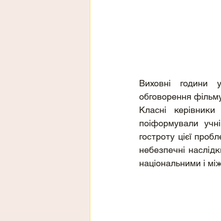
Виховні години у
обговорення фільму 
Класні керівники
поіформували учні
гостроту цієї проб
небезпечні наслідк
національними і м