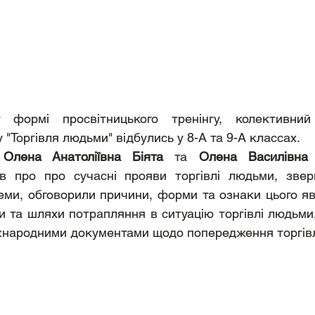
 формі просвітницького тренінгу, колективний
"Торгівля людьми" відбулись у 8-А та 9-А классах. 
 
Олена Анатоліївна Біята
 та 
Олена Василівна
в про про сучасні прояви торгівлі людьми, звер
леми, обговорили причини, форми та ознаки цього яв
и та шляхи потрапляння в ситуацію торгівлі людьми,
іжнародними документами щодо попередження торгівл