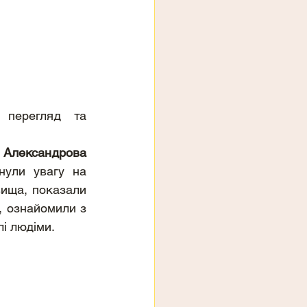
 перегляд та 
 Александрова
нули увагу на 
ища, показали 
 ознайомили з 
і людіми.