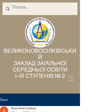
ВЕЛИКОНОВОСІЛКІВСЬКИ
Й
ЗАКЛАД ЗАГАЛЬНОЇ
СЕРЕДНЬОЇ ОСВІТИ
І–ІІІ СТУПЕНІВ № 2
Пост
Анна Анатоліївна