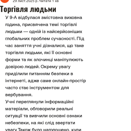
29 лист. 2025 р.
Читати 1 хв
Торгівля людьми
У 9-А відбулася змістовна виховна 
година, присвячена темі торгівлі 
людьми — одній із найсерйозніших 
глобальних проблем сучасності. Під 
час заняття учні дізналися, що таке 
торгівля людьми, які її основні 
форми та як злочинці маніпулюють 
довірою людей. Окрему увагу 
приділили питанням безпеки в 
інтернеті, адже саме онлайн-простір 
часто стає інструментом для 
вербування.
Учні переглянули інформаційні 
матеріали, обговорили реальні 
ситуації та вивчили основні ознаки 
небезпеки, на які слід звертати 
увагу. Також було наголошено, куди 