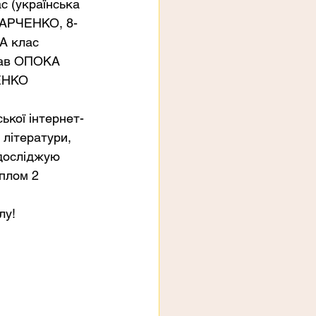
с (українська 
 ХАРЧЕНКО, 8-
А клас 
лав ОПОКА 
ЕНКО 
ької інтернет-
 літератури, 
досліджую 
плом 2 
лу!