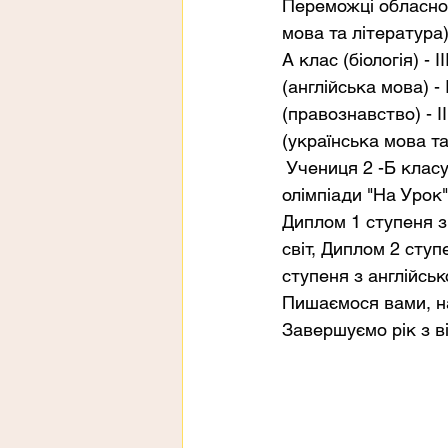
Переможці обласног
мова та література
А клас (біологія) -
(англійська мова) 
(правознавство) - 
(українська мова та
 Учениця 2 -Б клас
олімпіади "На Урок"
Диплом 1 ступеня з
світ, Диплом 2 сту
ступеня з англійсь
Пишаємося вами, на
Завершуємо рік з в