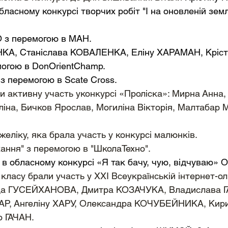
обласному конкурсі творчих робіт "І на оновленій земл
з перемогою в МАН. 
А, Станіслава КОВАЛЕНКА, Еліну ХАРАМАН, Крісті
гою в DonOrientChamp. 
 перемогою в Scate Cross. 
ли активну участь уконкурсі «Проліска»: Мирна Анна,
ліна, Бичков Ярослав, Могиліна Вікторія, Малтабар 
желіку, яка брала участь у конкурсі малюнків.
ання" з перемогою в "ШколаТехно".
в обласному конкурсі «Я так бачу, чую, відчуваю» Ол
А класу брали участь у XXI Всеукраїнській інтернет-ол
іда ГУСЕЙХАНОВА, Дмитра КОЗАЧУКА, Владислава Г
Р, Ангеліну ХАРУ, Олександра КОЧУБЕЙНИКА, Кири
 ГАЧАН.