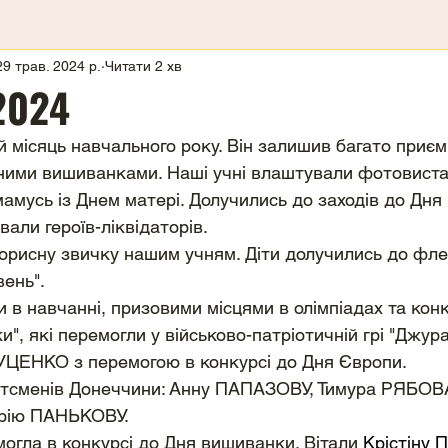
29 трав. 2024 р.
Читати 2 хв
2024
й місяць навчального року. Він залишив багато приєм
ними вишиванками. Наші учні влаштували фотовиста
амусь із Днем матері. Долучились до заходів до Дня п
али героїв-ліквідаторів.
корисну звичку нашим учням. Діти долучились до фл
ень". 
 в навчанні, призовими місцями в олімпіадах та конк
ки", які перемогли у військово-патріотичній грі "Джура
ЦЕНКО з перемогою в конкурсі до Дня Європи. 
ртсменів Донеччини: Анну ПАПАЗОВУ, Тимура РЯБОВ
ію ПАНЬКОВУ. 
гла в конкурсі до Дня вишиванки. Вітали 
Крістіну 