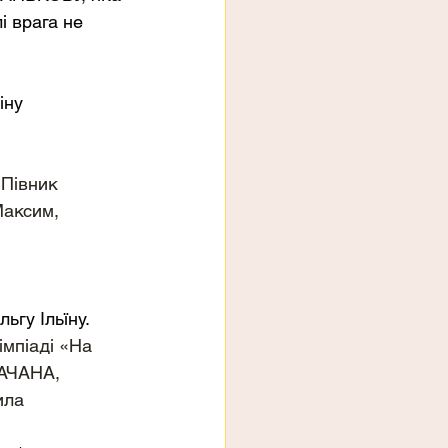
і врага не 
ну 
 Півник 
Максим, 
ьгу Ільїну.
імпіаді «На 
АЧАНА, 
ла 