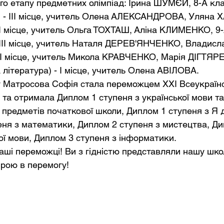
о етапу предметних олімпіад: Ірина ШУМЄЙ, 8-А кла
) - ІІІ місце, учитель Олена АЛЕКСАНДРОВА, Уляна
 ІІІ місце, учитель Ольга ТОХТАШ, Аліна КЛИМЕНКО, 9-
- ІІІ місце, учитель Наталя ДЕРЕВ'ЯНЧЕНКО, Владис
ІІІ місце, учитель Микола КРАВЧЕНКО, Марія ДІГТЯР
 література) - І місце, учитель Олена АВІЛОВА. 
у Матросова Софія стала переможцем ХХІ Всеукраїнс
 та отримала Диплом 1 ступеня з української мови та
 предметів початкової школи, Диплом 1 ступеня з Я 
пеня з математики, Диплом 2 ступеня з мистецтва, Ди
кої мови, Диплом 3 ступеня з інформатики.
ші переможці! Ви з гідністю представляли нашу шко
ірою в перемогу!