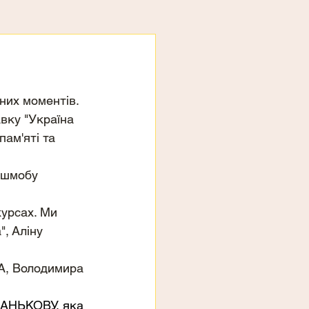
них моментів. 
вку "Україна 
ам'яті та 
ешмобу 
урсах. Ми 
", Аліну 
А, Володимира 
ПАНЬКОВУ, яка 