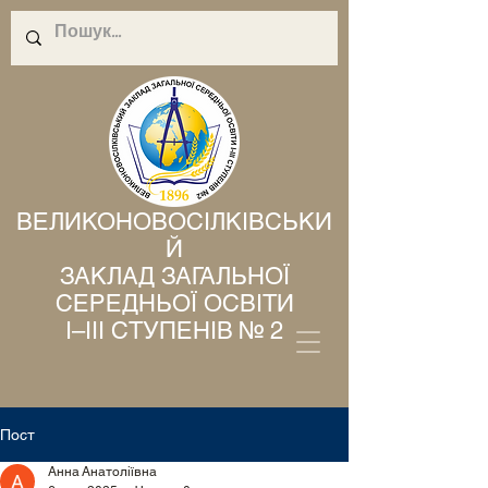
ВЕЛИКОНОВОСІЛКІВСЬКИ
Й
ЗАКЛАД ЗАГАЛЬНОЇ
СЕРЕДНЬОЇ ОСВІТИ
І–ІІІ СТУПЕНІВ № 2
Пост
Анна Анатоліївна