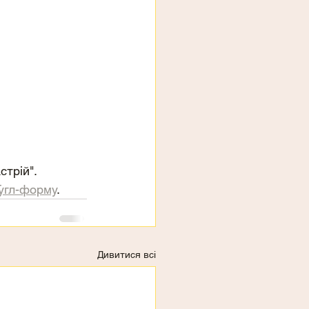
трій". 
Гугл-форму
.
Дивитися всі