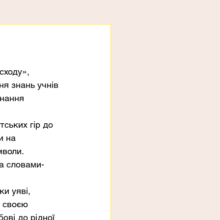
сходу», 
я знань учнів 
знання 
ських гір до 
и на 
мволи. 
а словами-
и уяві, 
а своєю 
ові до рідної 