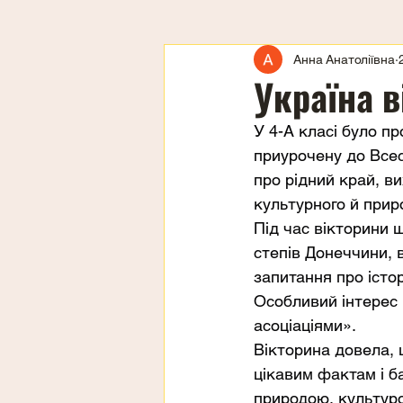
Анна Анатоліївна
Україна в
У 4-А класі було пр
приурочену до Всес
про рідний край, в
культурного й прир
Під час вікторини 
степів Донеччини, в
запитання про істор
Особливий інтерес 
асоціаціями».
Вікторина довела, 
цікавим фактам і ба
природою, культуро