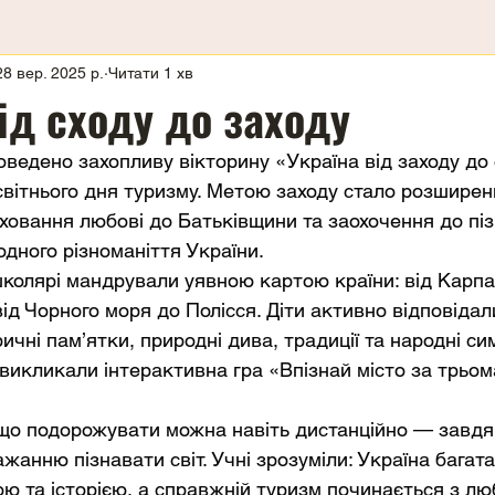
28 вер. 2025 р.
Читати 1 хв
ід сходу до заходу
оведено захопливу вікторину «Україна від заходу до 
вітнього дня туризму. Метою заходу стало розширенн
иховання любові до Батьківщини та заохочення до пі
одного різноманіття України.
школярі мандрували уявною картою країни: від Карпат
ід Чорного моря до Полісся. Діти активно відповідал
ичні пам’ятки, природні дива, традиції та народні си
викликали інтерактивна гра «Впізнай місто за трьом
що подорожувати можна навіть дистанційно — завдяк
жанню пізнавати світ. Учні зрозуміли: Україна багат
ю та історією, а справжній туризм починається з люб