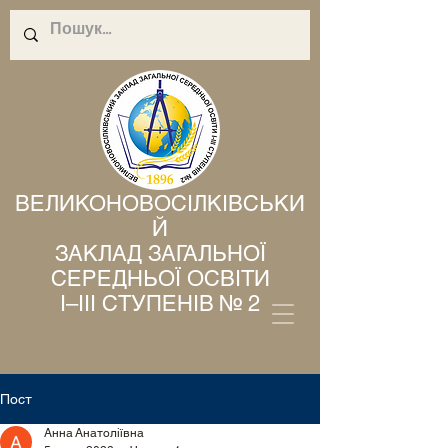
ВЕЛИКОНОВОСІЛКІВСЬКИ
Й
ЗАКЛАД ЗАГАЛЬНОЇ
СЕРЕДНЬОЇ ОСВІТИ
І–ІІІ СТУПЕНІВ № 2
Пост
Анна Анатоліївна