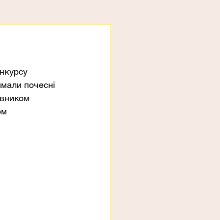
нкурсу 
мали почесні 
івником 
ом 