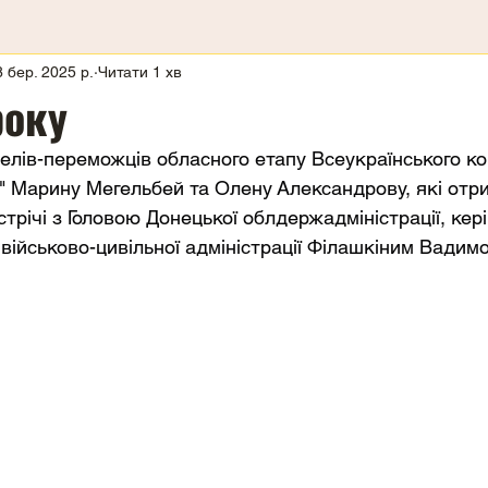
8 бер. 2025 р.
Читати 1 хв
року
елів-переможців обласного етапу Всеукраїнського ко
" Марину Мегельбей та Олену Александрову, які отри
стрічі з Головою Донецької облдержадміністрації, кер
 військово-цивільної адміністрації Філашкіним Вадим