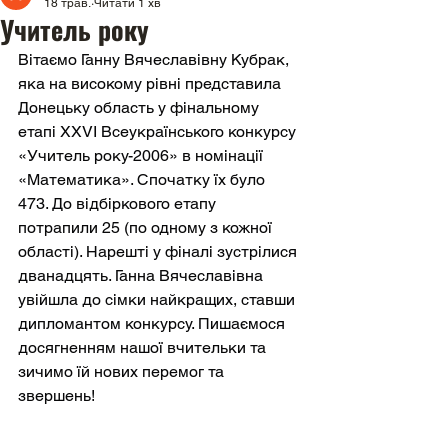
18 трав.
Читати 1 хв
Учитель року
Вітаємо Ганну Вячеславівну Кубрак, 
яка на високому рівні представила 
Донецьку область у фінальному 
етапі XXVI Всеукраїнського конкурсу 
«Учитель року-2006» в номінації 
«Математика». Спочатку їх було 
473. До відбіркового етапу 
потрапили 25 (по одному з кожної 
області). Нарешті у фіналі зустрілися 
дванадцять. Ганна Вячеславівна 
увійшла до сімки найкращих, ставши 
дипломантом конкурсу. Пишаємося 
досягненням нашої вчительки та 
зичимо їй нових перемог та 
звершень!