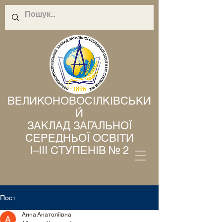
ВЕЛИКОНОВОСІЛКІВСЬКИ
Й
ЗАКЛАД ЗАГАЛЬНОЇ
СЕРЕДНЬОЇ ОСВІТИ
І–ІІІ СТУПЕНІВ № 2
Пост
Анна Анатоліївна