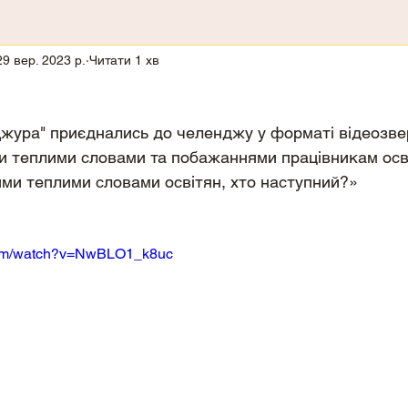
29 вер. 2023 р.
Читати 1 хв
Джура" приєднались до челенджу у форматі відеозве
и теплими словами та побажаннями працівникам осві
ми теплими словами освітян, хто наступний?»   
com/watch?v=NwBLO1_k8uc