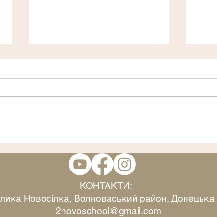
День дітей
3 ст
КОНТАКТИ:
Велика Новосілка, Волноваський район, Донецька
2novoschool@gmail.com