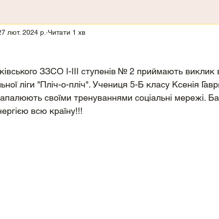
27 лют. 2024 р.
Читати 1 хв
ківського ЗЗСО І-ІІІ ступенів № 2 приймають виклик в
ьної ліги "Пліч-о-пліч". Учениця 5-Б класу Ксенія Гав
апалюють своїми тренуваннями соціальні мережі. Б
ергією всю країну!!!