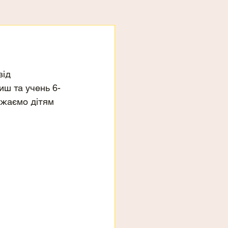
ід 
риш та учень 6-
ажаємо дітям 