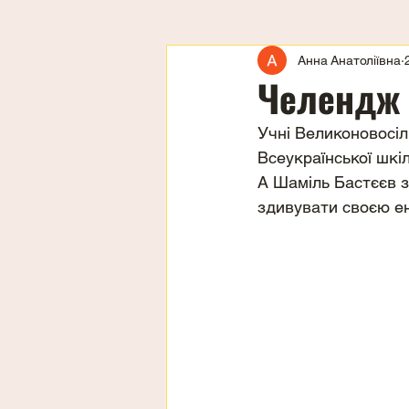
Анна Анатоліївна
Челендж
Учні Великоновосіл
Всеукраїнської шкіл
А Шаміль Бастєєв з
здивувати своєю ен