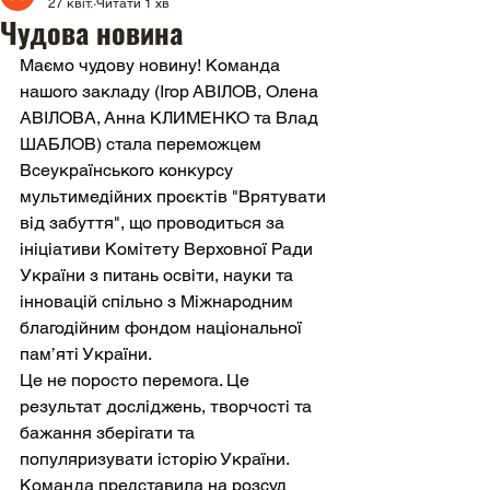
27 квіт.
Читати 1 хв
Чудова новина
Маємо чудову новину! Команда 
нашого закладу (Ігор АВІЛОВ, Олена 
АВІЛОВА, Анна КЛИМЕНКО та Влад 
ШАБЛОВ) стала переможцем 
Всеукраїнського конкурсу 
мультимедійних проєктів "Врятувати 
від забуття", що проводиться за 
ініціативи Комітету Верховної Ради 
України з питань освіти, науки та 
інновацій спільно з Міжнародним 
благодійним фондом національної 
пам’яті України.
Це не поросто перемога. Це 
результат досліджень, творчості та 
бажання зберігати та 
популяризувати історію України.
Команда представила на розсуд 