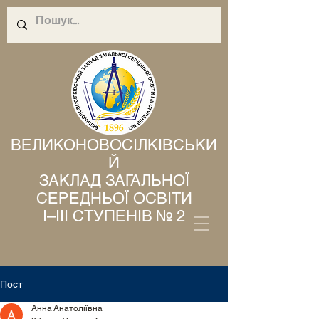
ВЕЛИКОНОВОСІЛКІВСЬКИ
Й
ЗАКЛАД ЗАГАЛЬНОЇ
СЕРЕДНЬОЇ ОСВІТИ
І–ІІІ СТУПЕНІВ № 2
Пост
Анна Анатоліївна