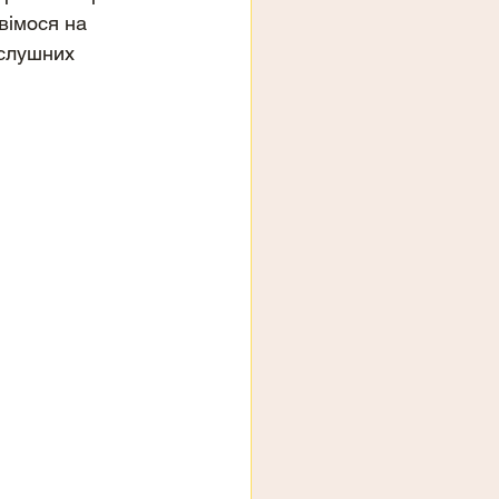
вімося на 
 слушних 