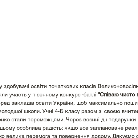
у здобувачі освіти початкових класів Великоновосілк
зяли участь у пісенному конкурсі-батлі 
"Співаю чисто 
ред закладів освіти України, щоб максимально поши
й молодшої школи. Учні 4-Б класу разом зі своєю вчит
нко стали переможцями. Через воєнні дії подарунки
 цьому особлива радість: якщо все заплановане реалі
ко велика перемога та повернення додому. Дякуємо 