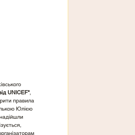
івського 
від UNICEF"
, 
рити правила 
елькою Юлією 
 надійшли 
зується, 
організаторам 