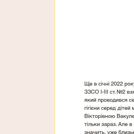
Ще в січні 2022 рок
ЗЗСО І-ІІІ ст. №2 в
який проводився се
гігієни серед діте
Вікторівною Вакуле
тільки зараз. Але в
значить, уже близь