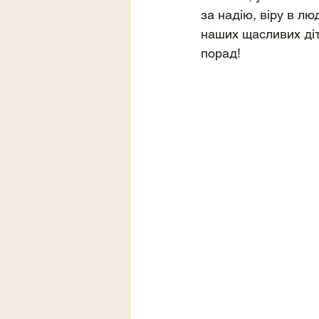
за надію, віру в лю
наших щасливих діт
порад!