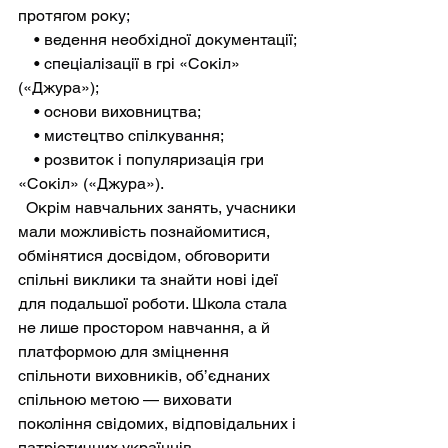
протягом року;
    • ведення необхідної документації;
    • спеціалізації в грі «Сокіл» 
(«Джура»);
    • основи виховництва;
    • мистецтво спілкування;
    • розвиток і популяризація гри 
«Сокіл» («Джура»).
  Окрім навчальних занять, учасники 
мали можливість познайомитися, 
обмінятися досвідом, обговорити 
спільні виклики та знайти нові ідеї 
для подальшої роботи. Школа стала 
не лише простором навчання, а й 
платформою для зміцнення 
спільноти виховників, об’єднаних 
спільною метою — виховати 
покоління свідомих, відповідальних і 
патріотичних українців.