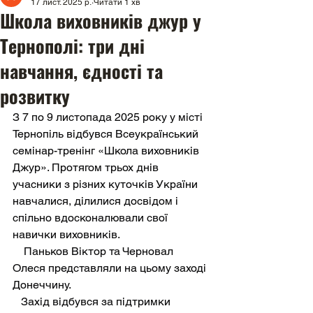
17 лист. 2025 р.
Читати 1 хв
Школа виховників джур у
Тернополі: три дні
навчання, єдності та
розвитку
З 7 по 9 листопада 2025 року у місті 
Тернопіль відбувся Всеукраїнський 
семінар-тренінг «Школа виховників 
Джур». Протягом трьох днів 
учасники з різних куточків України 
навчалися, ділилися досвідом і 
спільно вдосконалювали свої 
навички виховників.
    Паньков Віктор та Черновал 
Олеся представляли на цьому заході 
Донеччину.
   Захід відбувся за підтримки 