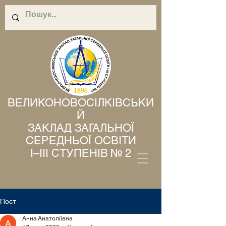
ВЕЛИКОНОВОСІЛКІВСЬКИ
Й
ЗАКЛАД ЗАГАЛЬНОЇ
СЕРЕДНЬОЇ ОСВІТИ
І–ІІІ СТУПЕНІВ № 2
Пост
Анна Анатоліївна