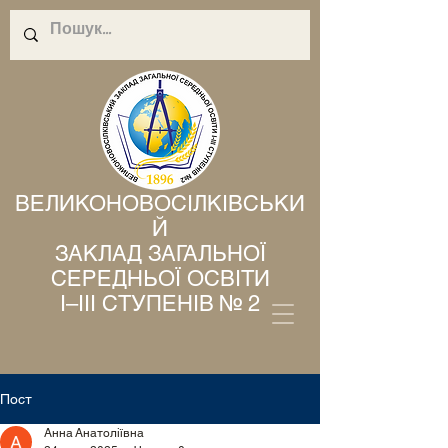
ВЕЛИКОНОВОСІЛКІВСЬКИ
Й
ЗАКЛАД ЗАГАЛЬНОЇ
СЕРЕДНЬОЇ ОСВІТИ
І–ІІІ СТУПЕНІВ № 2
Пост
Анна Анатоліївна