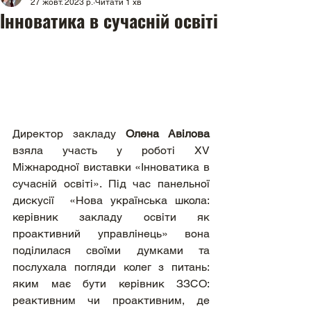
27 жовт. 2023 р.
Читати 1 хв
Інноватика в сучасній освіті
Директор закладу 
Олена Авілова
взяла участь у роботі XV 
Міжнародної виставки «Інноватика в 
сучасній освіті». Під час панельної 
дискусії  «Нова українська школа: 
керівник закладу освіти як 
проактивний управлінець» вона 
поділилася своїми думками та 
послухала погляди колег з питань: 
яким має бути керівник ЗЗСО: 
реактивним чи проактивним, де 