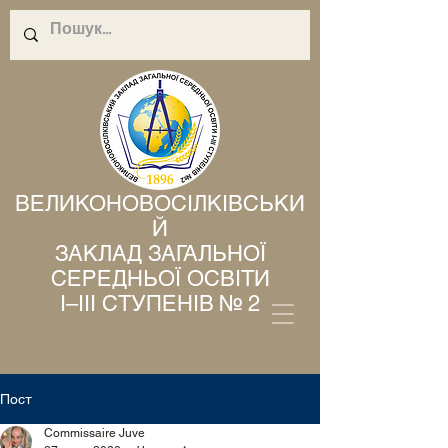
ВЕЛИКОНОВОСІЛКІВСЬКИ
Й
ЗАКЛАД ЗАГАЛЬНОЇ
СЕРЕДНЬОЇ ОСВІТИ
І–ІІІ СТУПЕНІВ № 2
Пост
Commissaire Juve