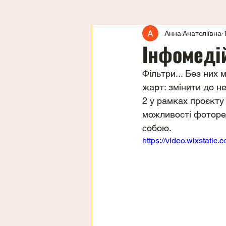
Анна Анатоліївна
Інфомедій
Фільтри... Без них 
жарт: змінити до не
2 у рамках проєкту 
можливості фоторед
собою.
https://video.wixstat