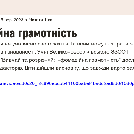
15 вер. 2023 р.
Читати 1 хв
на грамотність
ми не уявляємо свого життя. Та вони можуть зіграти з
впізнаваності. Учні Великоновосілківського ЗЗСО І - І
"Вивчай та розрізняй: інфомедійна грамотність" досл
акторів. Діти дійшли висновку, що завжди варто за
ic.com/video/c30c20_f2c896e5c5b44100ba8ef4badd2ad8d6/1080p