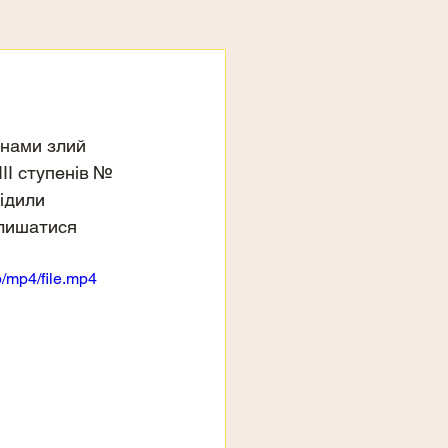
 нами злий 
ІІ ступенів № 
ідили 
лишатися 
/mp4/file.mp4