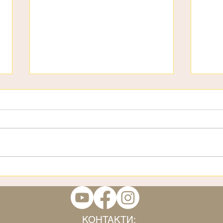
День дітей
3 ст
КОНТАКТИ: