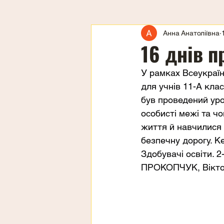
Анна Анатоліївна
16 днів п
У рамках Всеукраїнс
для учнів 11-А кла
був проведений урок
особисті межі та чо
життя й навчилися 
безпечну дорогу. К
Здобувачі освіти. 
ПРОКОПЧУК, Вікт