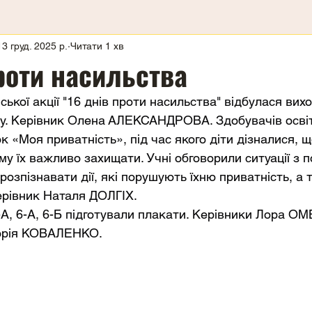
13 груд. 2025 р.
Читати 1 хв
роти насильства
ької акції "16 днів проти насильства" відбулася вих
су. Керівник Олена АЛЕКСАНДРОВА. Здобувачів освіт
 «Моя приватність», під час якого діти дізналися, щ
му їх важливо захищати. Учні обговорили ситуації з 
розпізнавати дії, які порушують їхню приватність, а 
ерівник Наталя ДОЛГІХ.
2-А, 6-А, 6-Б підготували плакати. Керівники Лора О
орія КОВАЛЕНКО.