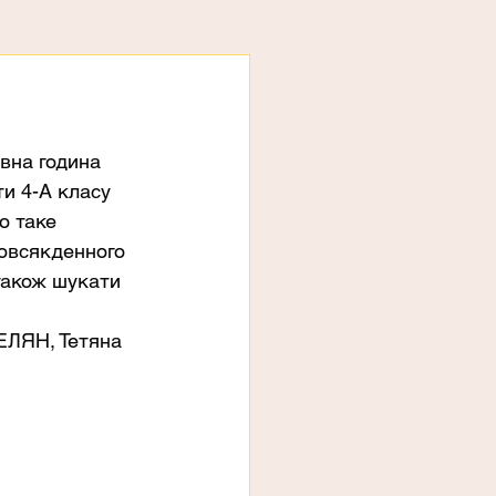
овна година 
и 4-А класу 
о таке 
повсякденного 
також шукати 
МЕЛЯН, Тетяна 