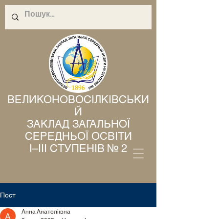
ВЕЛИКОНОВОСІЛКІВСЬКИ
Й
ЗАКЛАД ЗАГАЛЬНОЇ
СЕРЕДНЬОЇ ОСВІТИ
І–ІІІ СТУПЕНІВ № 2
Пост
Анна Анатоліївна