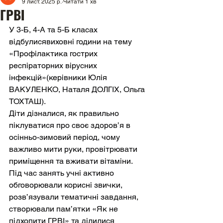
9 лист. 2025 р.
Читати 1 хв
ГРВІ
У 3-Б, 4-А та 5-Б класах 
відбулисявиховні години на тему 
«Профілактика гострих 
респіраторних вірусних 
інфекцій»(керівники Юлія 
ВАКУЛЕНКО, Наталя ДОЛГІХ, Ольга 
ТОХТАШ).
Діти дізналися, як правильно 
піклуватися про своє здоров’я в 
осінньо-зимовий період, чому 
важливо мити руки, провітрювати 
приміщення та вживати вітаміни.
Під час занять учні активно 
обговорювали корисні звички, 
розв’язували тематичні завдання, 
створювали пам’ятки «Як не 
підхопити ГРВІ» та ділилися 