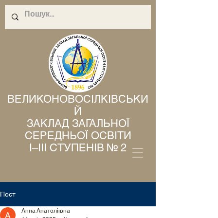
ВЕЛИКОНОВОСІЛКІВСЬКИ
Й
ЗАКЛАД ЗАГАЛЬНОЇ
СЕРЕДНЬОЇ ОСВІТИ
І–ІІІ СТУПЕНІВ № 2
Пост
Анна Анатоліївна