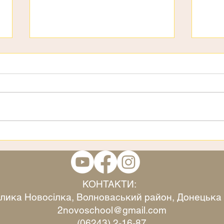
3 страхи
Віта
КОНТАКТИ:
Велика Новосілка, Волноваський район, Донецька
2novoschool@gmail.com
(06243) 2-16-87