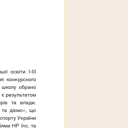
 освіти І-ІІІ 
я конкурсного 
 школу обрано 
 є результатом 
рів та влади. 
та діємо», що 
спорту України 
ми HP Inc. та 