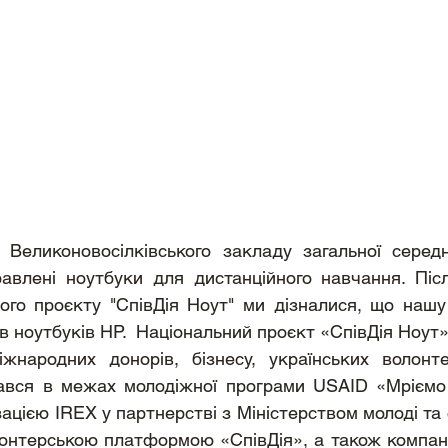
Великоновосілківського закладу загальної середньої
авлені ноутбуки для дистанційного навчання. Післ
ного проєкту "СпівДія Ноут" ми дізналися, що нашу
в ноутбуків HP.  Національний проєкт «СпівДія Ноут»
іжнародних донорів, бізнесу, українських волонте
ався в межах молодіжної програми USAID «Мріємо 
ацією IREX у партнерстві з Міністерством молоді та 
онтерською платформою «СпівДія», а також компанія