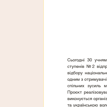
Сьогодні 30 учням 
ступенів №2 відпр
відбору національ
одним з отримувачі
спільних зусиль м
Проєкт реалізовув
виконується організ
та українською вол