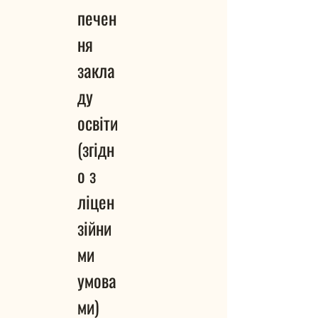
печен
ня
закла
ду
освіти
(згідн
о з
ліцен
зійни
ми
умова
ми)