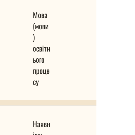
Мова
(мови
)
освітн
ього
проце
су
Наявн
ість