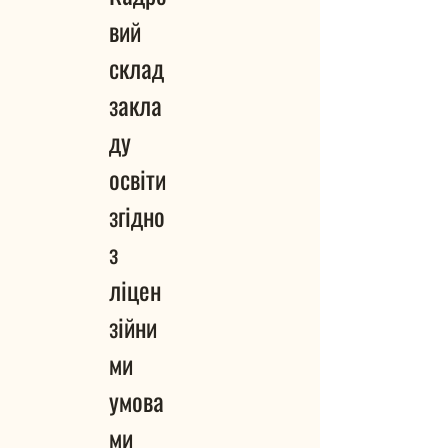
вий
склад
закла
ду
освіти
згідно
з
ліцен
зійни
ми
умова
ми