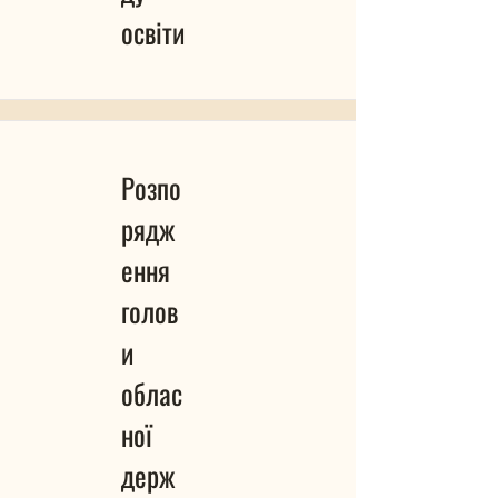
освіти
Розпо
рядж
ення
голов
и
облас
ної
держ