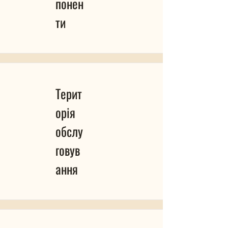
понен
ти
Терит
орія
обслу
говув
ання