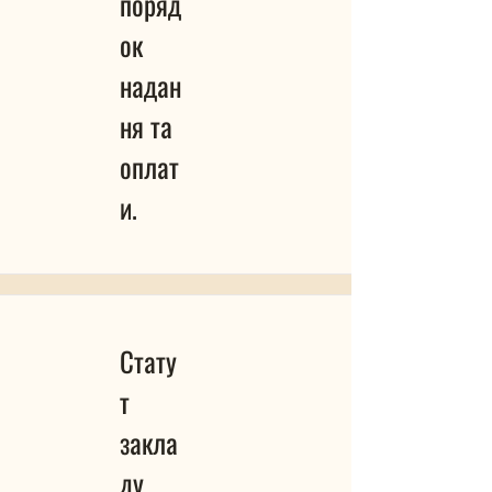
поряд
ок
надан
ня та
оплат
и.
Стату
т
закла
ду