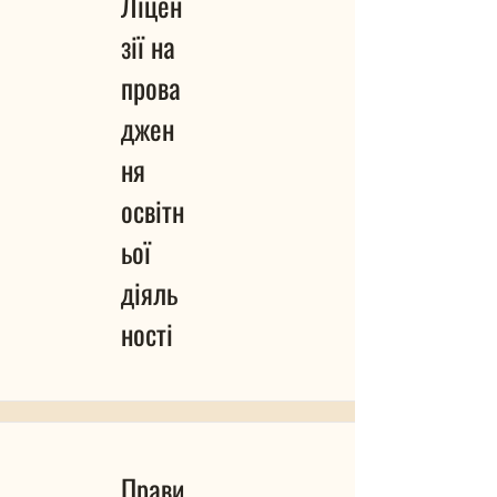
Ліцен
зії на
прова
джен
ня
освітн
ьої
діяль
ності
Прави