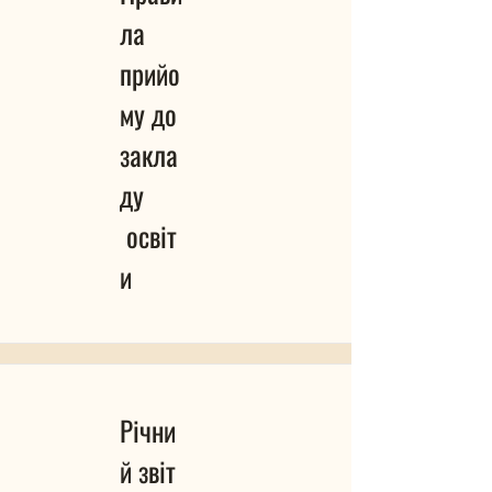
ла
прийо
му до
закла
ду
освіт
и
Річни
й звіт