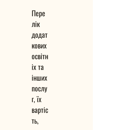
Пере
лік
додат
кових
освітн
іх та
інших
послу
г, їх
вартіс
ть,