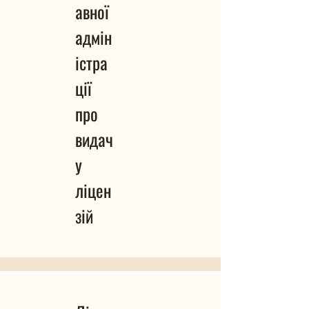
авної
адмін
істра
ції
про
видач
у
ліцен
зій