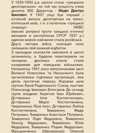
У
1933-1934
р.р. школа стала «грецькою
десятирічкою» на той час кількість учнів
досягла 300. Директор -
Мадін Дмитро
Іванович
. У 1937 році був перший і
останній випуск десятирічки на греко-
еллінській мові, т. я. з початком «грецької
операції» НКВС
(масові
репресії
проти
грецької
етнічної
меншини в республіках СРСР 1937 р.)
єдиною мовою навчання стала російська.
Друга світова війна, окупація села
залишили свій важкий відбиток.
З приходом окупантів навчання в школі
зупинилось, а будівлю перетворили на
пекарню, декілька класів стали
казармами для німецьких військових.
Наприкінці 1941 року випускниками шкіл
Великої Новосілки та Нескучного була
організована підпільна організація, яка
діяла протягом півроку. Керував цією
групою Герой Радянського Союзу, льотчик
Олександр Іванович Білогуров. До складу
групи входили: Акритов Іван Юрійович,
Дігтяренко Ілля Костянтинович,
Дігтяренко Марія Костянтинівна,
Червоненко Яків Ілліч, Дігтяренко Любов
Костянтинівна, Темиренко Федір
Петрович, Темиренко Анастасія Петрівна,
Темиренко Лідія Федорівна, Темиренко
Леонід Федорович, Темиренко Юлія
Федорівна, Темиренко Рюрик Федорович,
Мірошниченко (Шаповалов) Олексій