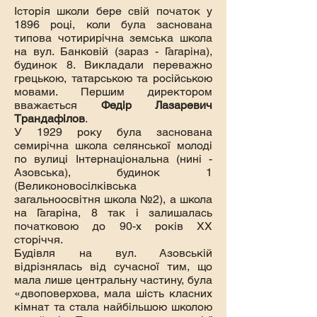
Історія школи бере свій початок у
1896 році, коли була заснована
типова чотирирічна земська школа
на вул. Банковій (зараз - Гагаріна),
будинок 8. Викладали переважно
грецькою, татарською та російською
мовами. Першим директором
вважається
Федір Лазаревич
Трандафілов
.
У 1929 року була заснована
семирічна школа селянської молоді
по вулиці Інтернаціональна (нині -
Азовська), будинок 1
(Великоновосілківська
загальноосвітня школа №2), а школа
на Гагаріна, 8 так і залишалась
початковою до 90-х років ХХ
сторіччя.
Будівля на вул. Азовській
відрізнялась від сучасної тим, що
мала лише центральну частину, була
«двоповерхова, мала шість класних
кімнат та стала найбільшою школою