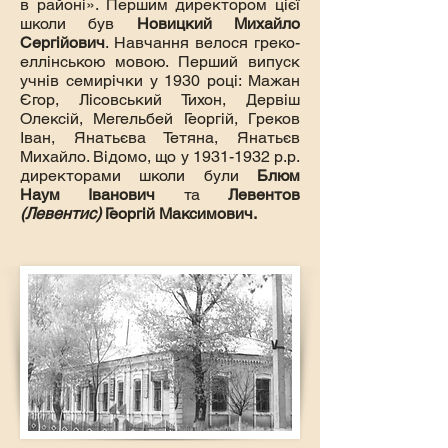
в районі». Першим директором цієї
школи був
Новицкий Михайло
Сергійович
. Навчання велося греко-
еллінською мовою. Перший випуск
учнів семирічки у 1930 році: Мажан
Єгор, Лісовський Тихон, Дервіш
Олексій, Мегельбей Георгій, Греков
Іван, Янатьєва Тетяна, Янатьєв
Михайло. Відомо, що у
1931-1932
р.р.
директорами школи були
Блюм
Наум Іванович
та
Левентов
(Левентис)
Георгій Максимович.