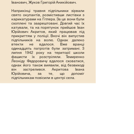
Іванович, Жуков Григорій Аникійович.
Наприкінці травня підпільники зірвали
свято окупантів, розмістивши листівки з
карикатурами на Гітлера. За це вони були
схоплені та заарештовані. Довгий час їх
катували, та на порятунок прийшов Іван
Юрійович Акритов, який працював під
прикриттям у поліції. Вночі він випустив
підпільників на волю. Однак далеко
втекти не вдалося. Вже вранці
одинадцять патріотів були затримані. 3
липня 1942 року на території школи
фашисти їх розстріляли. Темиренко
Леоніду Федоровичу вдалося сховатися,
однак його також виявили, від безвиході
він застрелився. Акритова Івана
Юрійовича, за те, що допоміг
підпільникам повісили в центрі села.