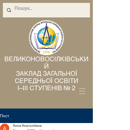
ВЕЛИКОНОВОСІЛКІВСЬКИ
Й
ЗАКЛАД ЗАГАЛЬНОЇ
СЕРЕДНЬОЇ ОСВІТИ
І–ІІІ СТУПЕНІВ № 2
Пост
Анна Анатоліївна