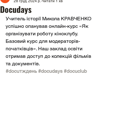
28 груд. 2024 р.
Читати 1 хв
Docudays
Учитель історії Микола КРАВЧЕНКО 
успішно опанував онлайн-курс «Як 
організувати роботу кіноклубу. 
Базовий курс для модераторів-
початківців». Наш заклад освіти 
отримав доступ до колекцій фільмів 
та документів. 
#docuтждень
#docudays
#docuclub