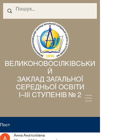
ВЕЛИКОНОВОСІЛКІВСЬКИ
Й
ЗАКЛАД ЗАГАЛЬНОЇ
СЕРЕДНЬОЇ ОСВІТИ
І–ІІІ СТУПЕНІВ № 2
Пост
Анна Анатоліївна