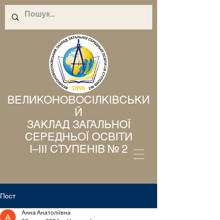
ВЕЛИКОНОВОСІЛКІВСЬКИ
Й
ЗАКЛАД ЗАГАЛЬНОЇ
СЕРЕДНЬОЇ ОСВІТИ
І–ІІІ СТУПЕНІВ № 2
Пост
Анна Анатоліївна