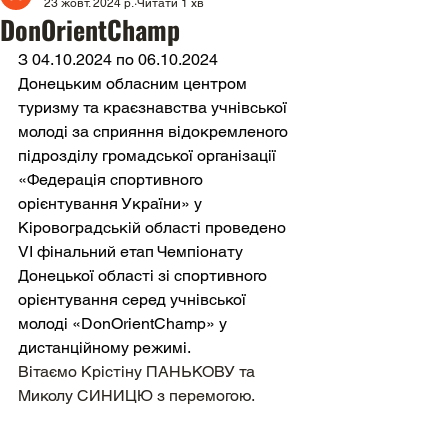
23 жовт. 2024 р.
Читати 1 хв
DonOrientChamp
З 04.10.2024 по 06.10.2024 
Донецьким обласним центром 
туризму та краєзнавства учнівської 
молоді за сприяння відокремленого 
підрозділу громадської організації 
«Федерація спортивного 
орієнтування України» у 
Кіровоградській області проведено 
VІ фінальний етап Чемпіонату 
Донецької області зі спортивного 
орієнтування серед учнівської 
молоді «DonOrientChamp» у 
дистанційному режимі.
Вітаємо Крістіну ПАНЬКОВУ та 
Миколу СИНИЦЮ з перемогою. 