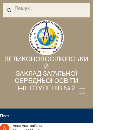
ВЕЛИКОНОВОСІЛКІВСЬКИ
Й
ЗАКЛАД ЗАГАЛЬНОЇ
СЕРЕДНЬОЇ ОСВІТИ
І–ІІІ СТУПЕНІВ № 2
Пост
Анна Анатоліївна