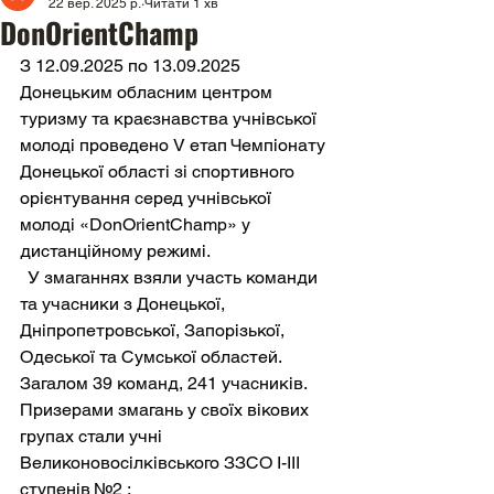
22 вер. 2025 р.
Читати 1 хв
DonOrientChamp
З 12.09.2025 по 13.09.2025 
Донецьким обласним центром 
туризму та краєзнавства учнівської 
молоді проведено V етап Чемпіонату 
Донецької області зі спортивного 
орієнтування серед учнівської 
молоді «DonOrientChamp» у 
дистанційному режимі.
  У змаганнях взяли участь команди 
та учасники з Донецької, 
Дніпропетровської, Запорізької, 
Одеської та Сумської областей. 
Загалом 39 команд, 241 учасників.
Призерами змагань у своїх вікових 
групах стали учні 
Великоновосілківського ЗЗСО І-ІІІ 
ступенів №2 :