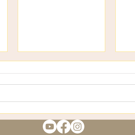
День дітей
3 ст