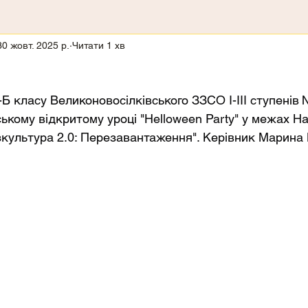
30 жовт. 2025 р.
Читати 1 хв
6-Б класу Великоновосілківського ЗЗСО І-ІІІ ступенів 
ському відкритому уроці "Helloween Party" у межах На
зкультура 2.0: Перезавантаження". Керівник Марина 